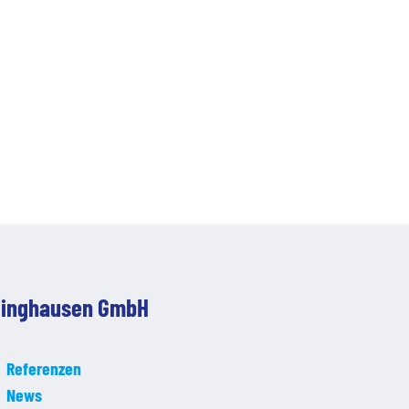
klinghausen GmbH
Referenzen
News