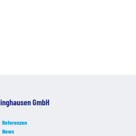
klinghausen GmbH
Referenzen
News